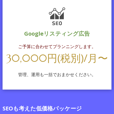
い。
2024.05.07
インスタグラムやX(エックス)などのSNSを活用するための
素材づくりにお困りではありませんか？ 静止画から動きの
Googleリスティング広告
ある動画を作成したり、音楽をつけたりするサポートを行
っています。 お気軽にご相談ください。
ご予算に合わせてプランニングします。
2024.04.10
円(税別)/月〜
30,000
様々なサーバーで現在も稼働している「CentOS 7」は
2024年06月にサポートが終了すると発表されています。
サポート終了後は新たな脆弱性に対するセキュリティーパ
管理、運用も一括でおまかせください。
ッチの配布も終了となるため、サポート期間中に別のOSへ
の移行などの対応を行う必要があります。ご注意の上ご計
画ください。
2024.03.01
SEOも考えた低価格パッケージ
メールサーバーの設定の不備により送信したメールが個人