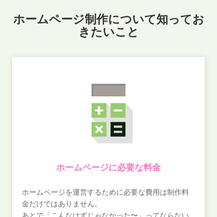
お店と差別化しませんか？
ホームページ制作について知ってお
きたいこと
2023.06.28
Googleアナリティクスが2023年7月1日よりGoogleアナリ
ティクス4(GA4)に完全移行され、今までの計測ツールは使
用できなくなります。まだ移行されていない方はお急ぎ下
さい。
2023.05.29
the Dun & Bradstreet D-U-N-S® Numberの取得はお済み
でしょうか？海外との取引やスマートフォンアプリの公開
の際に必要となってきます。登録サポートを行っています
ので、お気軽にご相談ください。
ホームページに必要な料金
2023.04.25
ホームページを運営するために必要な費用は制作料
米Twitter社による「Premium v1.1 API」の提供が非推奨
金だけではありません。
になりました。これにより、同APIを利用したサービスが
あとで「こんなはずじゃなかった〜」ってならない