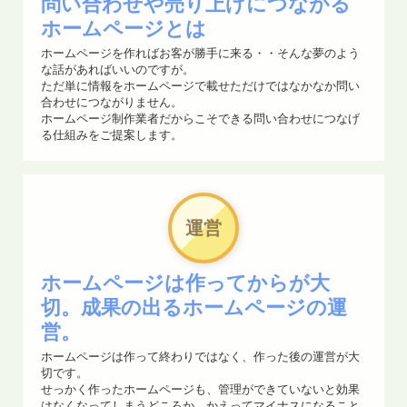
問い合わせや売り上げにつながる
Widows11へのアップデートはお済みでしょうか？
ホームページとは
ご利用の機種によってはアップデートに対応していない場
ホームページを作ればお客が勝手に来る・・そんな夢のよう
合があります。
な話があればいいのですが。
ただ単に情報をホームページで載せただけではなかなか問い
Windows 10のサポートは、2025年10月14日に終了しま
合わせにつながりません。
す。
ホームページ制作業者だからこそできる問い合わせにつなげ
る仕組みをご提案します。
今一度ご利用のシステムをご確認ください。
2025.06.23
2025年6月のWindows UpdateでPCが起動しなくなるケー
運営
スが発生しています。
復旧についてサポートを行なっております。
ホームページは作ってからが大
該当するお客様にはすでに連絡済みですが、ご不明点があ
切。成果の出るホームページの運
る場合はお気軽にお問い合わせください。
営。
2025.05.13
ホームページは作って終わりではなく、作った後の運営が大
切です。
Googleフォームを使ったお問い合わせ対応やアンケート、
せっかく作ったホームページも、管理ができていないと効果
出欠確認などのシステムを既存サイトとの連携サポートを
はなくなってしまうどころか、かえってマイナスになること