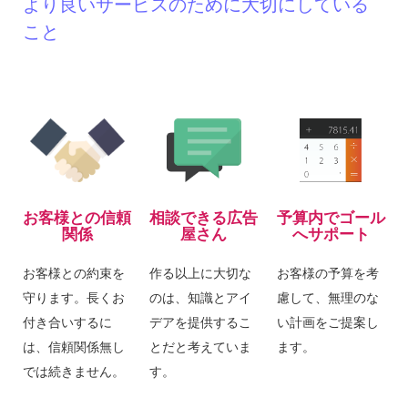
より良いサービスのために大切にしている
違いによる動作不良やシステムの不具合に個別に対応して
こと
います。お気軽にお問い合わせください。
2026.04.30
当社では第2種電気工事士、ITパスポート、WEBマスター
検定の資格取得者が直接お客様のご相談に対応いたしま
す。ホームページに関するお困りごとはもちろん、パソコ
ンの選定や利用方法、設置工事まで承ります。
お客様との信頼
相談できる広告
予算内でゴール
2026.03.10
関係
屋さん
へサポート
レンタルサーバーの運用や引っ越しでお困りでは有りませ
お客様との約束を
作る以上に大切な
お客様の予算を考
んか？現在ご契約中のレンタルサーバーやドメインの管
守ります。長くお
のは、知識とアイ
慮して、無理のな
理、運用に関するお手伝いをさせていただいています。お
付き合いするに
デアを提供するこ
い計画をご提案し
気軽にお問い合わせください。
は、信頼関係無し
とだと考えていま
ます。
2026.02.16
では続きません。
す。
アド・ネットでは、富士市役所ウェブサイト広告を始め、