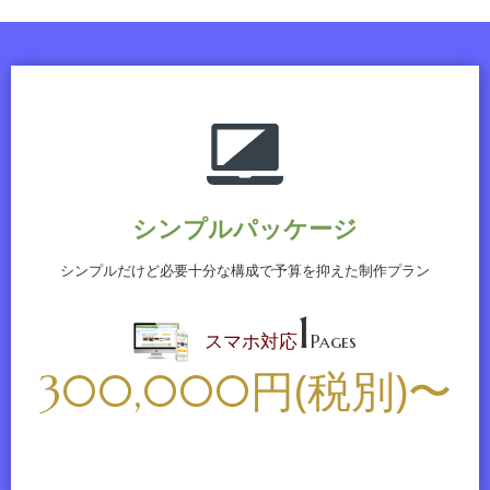
2025.02.03
2025年3月1日よりGoogle Maps Platform 無償枠、ボリュ
ームディスカウントが変更される予定です。
この変更によりお客様のご利用方法に応じて内容の確認が
必要な場合があります。 サポートに関してもお気軽にお問
い合わせください。
2025.01.09
シンプルパッケージ
あけましておめでとうございます
シンプルだけど必要十分な構成で予算を抑えた制作プラン
創業して25年目となります。今後も今までと変わらぬ努力
を続けてまいります。
1
本年もよろしくお願いいたします。
スマホ対応
Pages
円(税別)〜
300,000
2024.12.09
年末年始期間中の営業日のご案内です。年内は12/27日(金)
まで、新年は1/5日(月)より営業開始となります。サポート
に関しては対応を受け付けておりますのでなにかありまし