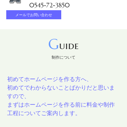
0545-72-3850
インボイス制度対応の適格請求書の発行準備はお済みでし
ょうか？現在ご利用の請求書発行ソフトウェアのバージョ
メールでお問い合わせ
ンアップなどが必要になる場合がございます。パソコンの
操作サポートを行っていますので、お気軽にご相談くださ
い。
G
uide
2023.08.21
X（旧Twitter）埋め込み表示を利用しているサイトでスマ
制作について
ホからアクセスした際「通知はまだ届いていません」のエ
ラーが表示される不具合が発生しています。告知手段とし
初めてホームページを作る方へ、
てご利用になられている場合は特にご注意ください。代替
初めてでわからないことばかりだと思いま
手段のご提案もしております。お気軽にご相談ください。
すので、
2023.07.18
まずはホームページを作る前に料金や制作
iPhoneアプリ、Androidアプリのオリジナルアプリ制作を
工程についてご案内します。
サポートします。お客様用のオリジナル会員アプリを制作
して、不便なポイントカードからバージョンアップし他の