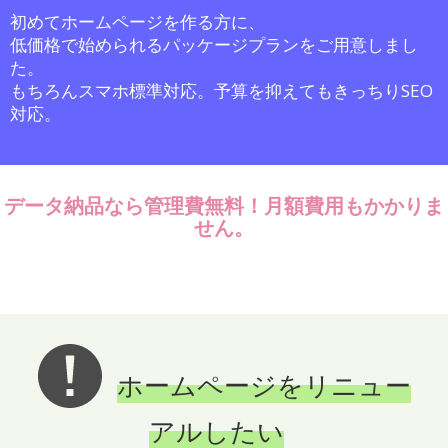
初めてホームページを作る方に、
用 Gmail アカウントに正常に送信、配信されないという事
低価格で始められるパッケージプランをご用意しまし
例が発生しています。 今後、業界全体でスパムメール対策
た。
が強化される見込みです。早急な対応が必要です。
もちろんスマホ標準対応。予算を抑えてもきっちりSEO
対応。
2024.02.09
アド・ネットでは、富士市役所ウェブサイト広告を始め、
富士市中央病院のホームページバナー広告、富士市中央病
データ納品なら管理費無料！月額費用もかかりま
院待受に設置されたデジタルサイネージやJR新富士駅構内
せん。
の電照サイン、御殿場市役所ホームページバナー広告の取
り扱いも行っております。お気軽にお問いあわせくださ
い。
2023.12.26
年末年始期間中の営業日のご案内です。年内は12/29日(金)
ホームページをリニュー
まで新年は1/9日(火)より営業開始となります。サポートに
関しては対応を受け付けておりますのでなにかありました
アルしたい
らお気軽にご連絡ください。