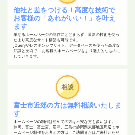
外部委託してワードプレスで会社のホームページを作った
他社と差をつける！高度な技術で
けど、結局記事のネタを継続できなくて更新が滞ってしま
お客様の「あれがいい！」を叶え
った。レンタルサーバー会社と契約したけど、管理画面の
ます
操作がわからなくて困っている。など、サイト運営でお困
りのお声を数多く頂戴しています。訪問、対面でのサポー
単なるホームページの制作にとどまらず、最新の技術を使っ
たより高度なサイト構築も可能です。
ト承り中です。
jQueryやレスポンシブサイト、データベースを使った高度な
知識と技術で、 お客様のホームページをより魅力的なものに
2025.11.04
していきます。
SNS用の投稿動画にお困りではありませんか？写真やイラ
ストを動画風に加工したり、生成AIを利用した制作などご
予算やご希望に応じたプランをご提案します。
相談
2025.10.16
Windows11へのシフトにより、共有フォルダーにアクセス
富士市近郊の方は無料相談いたしま
できなくなったり、そもそも置き換えのスケジュールが間
す
に合わないなど現場で様々な混乱が生じる可能性がありま
ホームページの制作は初めての方は不安な方も多いはず。
す。
静岡、富士、富士宮、沼津、三島の静岡県東部地区周辺でホ
ームページ制作をお考えの方は、ご訪問またはご来社いただ