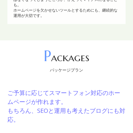
も。
行っています。お気軽にお問い合わせください。
ホームページを欠かせないツールとするためにも、継続的な
運用が大切です。
2025.04.07
アド・ネットでは、一緒にお仕事をしてくれるWebデザイ
ナー、SEを随時募集しています。フルタイムではなくスキ
マ時間にお仕事されたい方、副業の方、フリーランスの方
P
も大歓迎です。
ackages
ご希望の方はポートフォリオ等、弊社HPのお問い合わせよ
りご応募ください。
パッケージプラン
2025.03.04
毎回同じフォーマットの伝票に手書きで記載したり、ファ
ご予算に応じてスマートフォン対応のホー
イルを入力したりしていませんか？ 使い慣れたスマートフ
ムページが作れます。
ォンやパソコンを使ってSNSに投稿するように入力するこ
もちろん、SEOと運用も考えたブログにも対
とで作業効率が改善できます。 御社の業務改善のご提案を
応。
いたします。