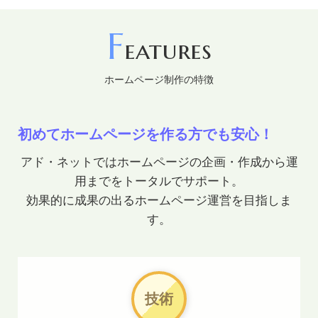
富士市中央病院のホームページバナー広告、JR新富士駅構
内の電照サイン、御殿場市役所ホームページバナー広告の
F
eatures
取り扱いも行っております。お気軽にお問いあわせくださ
い。
ホームページ制作の特徴
2026.01.14
遅ればせながら本年もよろしくお願いいたします。貴方の
初めてホームページを作る方でも安心！
会社のちょっと融通の利くWEBエンジニア担当として頑張
ります。
アド・ネットではホームページの企画・作成から運
用までをトータルでサポート。
2025.12.23
効果的に成果の出るホームページ運営を目指しま
年末年始期間中の営業日のご案内です。年内は12/26日(金)
す。
まで、新年は1/5日(月)より営業開始となります。サポート
のご連絡は期間中も受け付けておりますのでなにかありま
したらお気軽にご連絡ください。
技術
2025.12.09