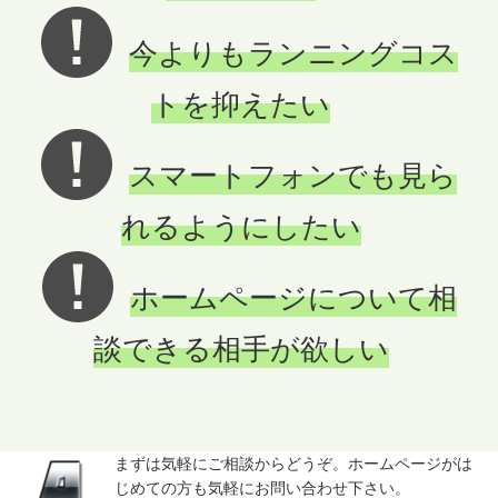
今よりもランニングコス
2023.11.09
納品書や請求書、見積書など、複写式の手書き伝票や、レ
トを抑えたい
ーザープリンタ対応の複写伝票のシステムの構築など、お
客様の現場に適した方法での帳票を提案させていただきま
スマートフォンでも見ら
す。未だにドットインパクトプリンターをお使いの方はぜ
ひ一度ご相談ください。
れるようにしたい
2023.10.11
お取引先から「電子帳簿保存法」に対応するための請求書
ホームページについて相
の発行についての依頼が多くなってきました。 指定される
談できる相手が欲しい
提出システムも様々ですが、アカウントの作成からPDFで
の電子請求書の発行方法について、また、サイトからだけ
でなく、eメールでの提出方法など状況に応じた対応方法
をご提案いたします。
まずは気軽にご相談からどうぞ。ホームページがは
2023.09.09
じめての方も気軽にお問い合わせ下さい。