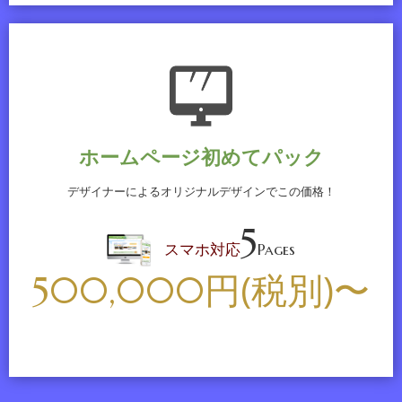
たらお気軽にご連絡ください。
2024.10.09
自社のホームページの問い合わせメールや運営しているEC
サイトのメールが迷惑メールフォルダに振り分けられて困
っていませんか？送信メールの設定に問題がある場合、お
客様宛にメールが届かないというケースがございます。早
ホームページ初めてパック
急に対処しておりますのでご相談ください。
デザイナーによるオリジナルデザインでこの価格！
2024.09.12
5
ホームページへのアクセスの80%以上がスマホなどのモバ
スマホ対応
Pages
イル端末です。スマホのデザインに対応するだけでなく、
円(税別)〜
500,000
ページの表示速度を改善することでSEOに大きな影響を及
ぼします。SEO対策のお悩みがありましたらぜひご相談く
ださい。
2024.08.08