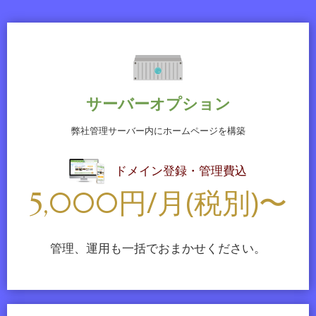
2023年8月13日から15日の期間、お盆休みとなります。期
間中は緊急の場合のみの対応となりますので予めご了承く
ださい。
2024.07.08
ご利用のサイトのログインセキュリティに問題はありませ
サーバーオプション
んか？桁数の短いパスワードを利用したり、他のサイトと
弊社管理サーバー内にホームページを構築
の同じパスワードの使いまわし、2段階認証の設定を指定
していないアカウントは早急に改善する必要があります。
ドメイン登録・管理費込
2024.06.06
円/月(税別)〜
5,000
会社のパソコンの入れ替えは順調にお済みでしょうか。
Windows10は2025年10月に終了し2025年10月14日以
降、Windows 10 のセキュリティ更新プログラムやテクニ
管理、運用も一括でおまかせください。
カル サポートが、Microsoft から提供されなくなります。
パソコンの日々のサポートはもちろん、機器の入れ替えに
関する相談も承っておりますので、お気軽にご相談くださ