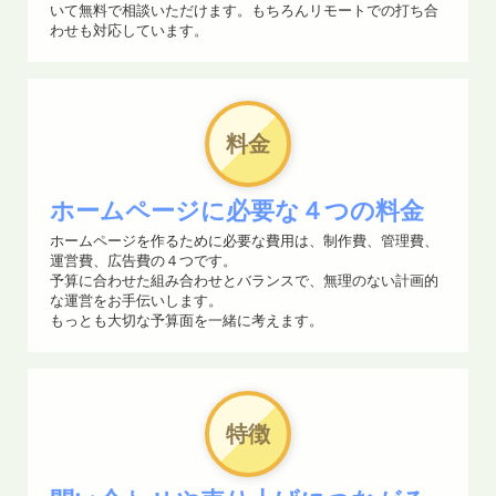
一時的にWindows10のまま運用できるようにしたりするな
いて無料で相談いただけます。もちろんリモートでの打ち合
ど、緊急避難的にご利用頂ける環境の構築についてもお手
わせも対応しています。
伝いしています。
2025.09.16
料金
2025年10月14日のサポート終了後も、個人ユーザー限定
ですが、Windows 10のセキュリティ更新に限り、無料で
2026年10月13日までセキュリティ更新を受け取りながら
ホームページに必要な４つの料金
Windows 10を使い続けられるようになりました。
ホームページを作るために必要な費用は、制作費、管理費、
運営費、広告費の４つです。
予算に合わせた組み合わせとバランスで、無理のない計画的
2025.08.06
な運営をお手伝いします。
貴社のサイトはBingに登録されていますか？
もっとも大切な予算面を一緒に考えます。
ChatGPT(Search GPT）も採用している検索エンジンであ
るBingの重要性はもはや無視できません。
情報処理技術者試験合格者のスタッフが、貴社のサイトを
特徴
サポートします。
2025.07.07